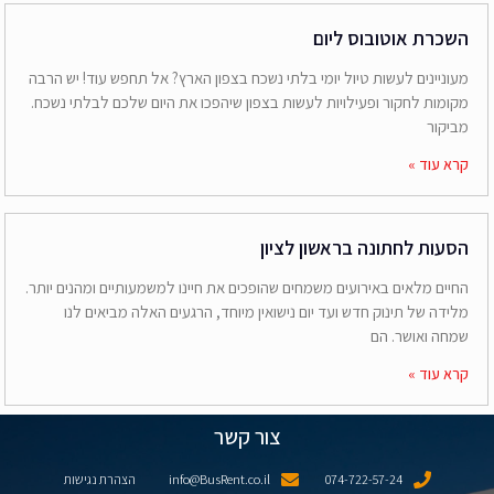
השכרת אוטובוס ליום
מעוניינים לעשות טיול יומי בלתי נשכח בצפון הארץ? אל תחפש עוד! יש הרבה
מקומות לחקור ופעילויות לעשות בצפון שיהפכו את היום שלכם לבלתי נשכח.
מביקור
קרא עוד »
הסעות לחתונה בראשון לציון
החיים מלאים באירועים משמחים שהופכים את חיינו למשמעותיים ומהנים יותר.
מלידה של תינוק חדש ועד יום נישואין מיוחד, הרגעים האלה מביאים לנו
שמחה ואושר. הם
קרא עוד »
צור קשר
074-722-57-24
info@BusRent.co.il
הצהרת נגישות