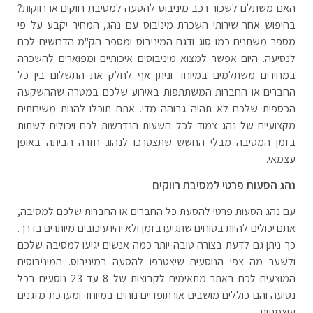
האם משתלם לשכור רכב מיניבוס להסעה למסיבת רווקים או רווקות?
בחיפוש אחר שירותי השכרת מיניבוס עם נהג, המחיר יקבע על פי
מספר משתנים כמו סוג ודגם המיניבוס ומספר הק"מ הדרושים לכם
לנסיעה. היום אפשר למצוא מיניבוסים איכותיים ומפוארים להשכרה
במחירים משתלמים במיוחד וניתן אף לחלק את התשלום בין כל
החברים או החברות המשתתפות באירוע שלכם במטרה שההשקעה
הכספית שלכם לא תהיה גבוהה מדי. אתם תוכלו להנות משירותים
מקצועיים של נהג צמוד לכל השעות הנדרשות לכם ויכולים לשתות
בזמן המסיבה מבלי החשש שתצטרכו לנהוג חזרה הביתה באופן
עצמאי.
נהג הסעות פרטי למסיבת רווקים
עם נהג הסעות פרטי להסעת כל החברים או החברות שלכם למסיבה,
אתם יכולים להיות בטוחים שתגיעו בזמן ולא יהיו עיכובים מיותרים בדרך.
כך ניתן גם לדעת בצורה טובה יותר כמה אנשים יגיעו למסיבה שלכם
ולשער מה צפי הנוסעים שיצטרפו להסעה במיניבוס. המיניבוסים
המוצעים לכם באתר מתאימים לקבוצות של 8 עד 23 נוסעים בכל
נסיעה והם כוללים מושבים אורתופדיים נוחים במיוחד ומערכת מזגנים
עוצמתית.