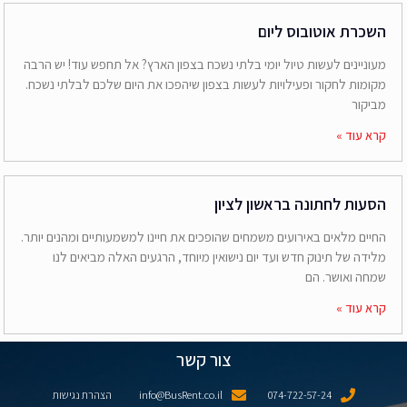
השכרת אוטובוס ליום
מעוניינים לעשות טיול יומי בלתי נשכח בצפון הארץ? אל תחפש עוד! יש הרבה
מקומות לחקור ופעילויות לעשות בצפון שיהפכו את היום שלכם לבלתי נשכח.
מביקור
קרא עוד »
הסעות לחתונה בראשון לציון
החיים מלאים באירועים משמחים שהופכים את חיינו למשמעותיים ומהנים יותר.
מלידה של תינוק חדש ועד יום נישואין מיוחד, הרגעים האלה מביאים לנו
שמחה ואושר. הם
קרא עוד »
צור קשר
074-722-57-24
info@BusRent.co.il
הצהרת נגישות