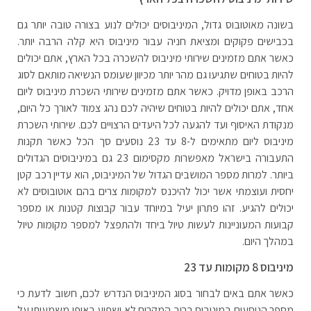
בשונה מאוטובוס גדול, המיניבוסים יכולים לנוע בצורה טובה יותר גם
בכבישים פקוקים ומציאת חניה עבור מיניבוס היא קלה הרבה יותר.
כאשר אתם מזמינים שירותי מיניבוס להשכרה בכל הארץ, אתם יכולים
להיות בטוחים שתגיעו גם מהר יותר מכיוון שעומס הנשיאה מותאם לסוג
הרכב באופן מדויק. כאשר אתם מזמינים שירותי השכרת מיניבוס ליום
אחד, אתם יכולים להיות בטוחים שיהיה לכם נהג צמוד לאורך כל היום,
מנקודת האיסוף ועד להגעה לכל היעדים הרצויים לכם. שירותי השכרת
מיניבוס ליום מתאימים ל-8 עד 23 נוסעים סך הכל כאשר תקנות
התעבורה בישראל מאפשרות מקסימום 23 גם במיניבוסים הגדולים
ביותר. למרות מספר המושבים הגדול של המיניבוס, הוא עדיין רכב קטן
יחסית ועוצמתי אשר יכול להיכנס למקומות צרים בהם אוטובוסים לא
יכולים להגיע. זהו פתרון יעיל במיוחד עבור קבוצות קטנות או מספר
קבועות המעוניינות לעשות טיול ביחד ולהתפצל למספר מקומות טיול
במהלך היום.
מיניבוס 8 מקומות עד 23
כאשר אתם באים לבחור בסוג המיניבוס הנדרש לכם, חשוב לדעת כי
מספר הנוסעים במיניבוס ברוב המקרים לא ישפיע באופן משמעותי על