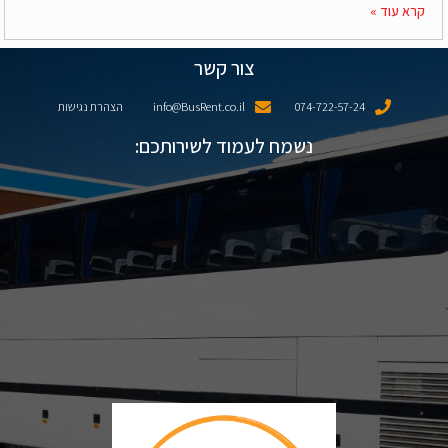
קרא עוד »
צור קשר
074-722-57-24
info@BusRent.co.il
הצהרת נגישות
נשמח לעמוד לשירותכם: