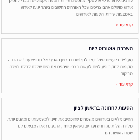
עורכים אירוע פרטי או עסקי? מחפשים שירותי הסעה מקצועיים? בכדי להפיק
אירוע מושלם אתם צריכים שכל האורחים החשובים ביותר יגיעו לאירוע.
באמצעות שירותי הסעות לאירועים
קרא עוד »
השכרת אוטובוס ליום
מעוניינים לעשות טיול יומי בלתי נשכח בצפון הארץ? אל תחפש עוד! יש הרבה
מקומות לחקור ופעילויות לעשות בצפון שיהפכו את היום שלכם לבלתי נשכח.
מביקור
קרא עוד »
הסעות לחתונה בראשון לציון
החיים מלאים באירועים משמחים שהופכים את חיינו למשמעותיים ומהנים יותר.
מלידה של תינוק חדש ועד יום נישואין מיוחד, הרגעים האלה מביאים לנו
שמחה ואושר. הם