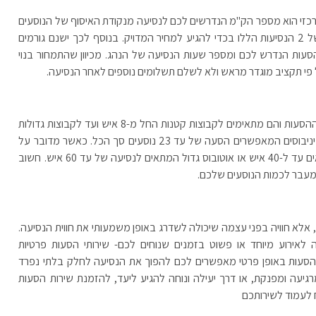
רכזי הוא מספר הק"מ הנדרשים לכם לנסיעה מנקודת האיסוף של הנוסעים
שלכם ועד ההגעה ליעד. במידה ומדובר בנסיעה הלוך חזור, יספרו הק"מ של 2 הנסיעות הללו בכדי להגיע למחיר המדויק. בנוסף לכך ישנם גורמים
הסעות הנדרש לכם ומספר שעות הנסיעה של הנהג. מכיוון שהתמחור בנוי
 פי תקציב מוגדר מראש ולא לשלם תשלומים נוספים לאחר הנסיעה.
שירותי הסעות פרטיות לקבוצות הם השירותים הפופולריים ביותר היום בתחום ההסעות והם מתאימים לקבוצות קטנות החל מ-8 איש ועד לקבוצות גדולות
של 60 איש ומעלה. קבוצות של החל מ-8 נוסעים, שייכות להסעות על גבי מיניבוסים המאפשרים הסעה של עד 23 נוסעים סך הכל. כאשר מדובר על
מספר נוסעים מעל ל-23 אנשים, יש צורך בהשכרה של רכב מידיבוס המתאים עד ל-40 איש או אוטובוס גדול המתאים לנסיעה של עד 60 איש. חשוב
עבר לכמות הנוסעים שלכם.
 אלא חוויה בפני עצמה שיכולה לשדרג באופן משמעותי את חווית הנסיעה.
לאירוע מיוחד או פשוט בזמנים שנוחים לכם- שירותי הסעות פרטיות
תי הסעות באופן פרטי מאפשרים לכם להפוך את הנסיעה לחלק בלתי נפרד
רגיעה ומפנקת, או דרך יעילה ונוחה להגיע ליעד, להזמנת שירות הסעות
 לעמוד לשירותכם